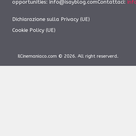
opportunities: info@isayblog.comContattaci:
inf
Dichiarazione sulla Privacy (UE)
Cookie Policy (UE)
IlCinemaniaco.com © 2026. All right reserverd.