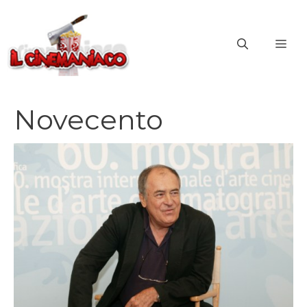
Vai
al
ME
contenuto
Novecento