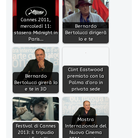
Cannes 2011,
mercoledì 11:
Bernardo
stasera Midnight in
Bertolucci dirigerà
Paris…
Io e te
Clint Eastwood
Bernardo
premiato con la
Bertolucci girerà Io
Palma d'oro in
e te in 3D
privata sede
Mostra
Festival di Cannes
Internazionale del
2013: il tripudio
Nuovo Cinema