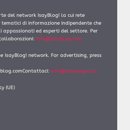
rte del network IsayBlog! la cui rete
i tematici di informazione indipendente che
i appassionati ed esperti del settore. Per
 collaborazioni:
info@isayblog.com
he IsayBlog! network. For advertising, press
yblog.comContattaci:
info@isayblog.com
cy (UE)