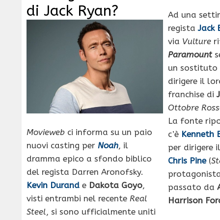
di Jack Ryan?
Ad una setti
regista
Jack 
via
Vulture
ri
Paramount
s
un sostituto
dirigere il lo
franchise di
Ottobre Ros
La fonte rip
Movieweb
ci informa su un paio
c’è
Kenneth 
nuovi casting per
Noah
, il
per dirigere 
dramma epico a sfondo biblico
Chris Pine
(
St
del regista Darren Aronofsky.
protagonista
Kevin Durand
e
Dakota Goyo
,
passato da
visti entrambi nel recente
Real
Harrison For
Steel
, si sono ufficialmente uniti