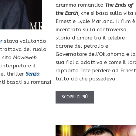
dramma romantico
The Ends of
the Earth
, che si basa sulla vita 
Ernest e Lydie Marland. Il film è
incentrato sulla controversa
storia d’amore tra il celebre
r
stava valutando
barone del petrolio e
i trattava del ruolo
Governatore dell’Oklahoma e la
l sito
Movieweb
sua figlia adottiva e come il lor
 interpretare il
rapporto fece perdere ad Ernest
el thriller
Senza
tutto ciò che possedeva.
ti basati su romanzi
SCOPRI DI PIÙ