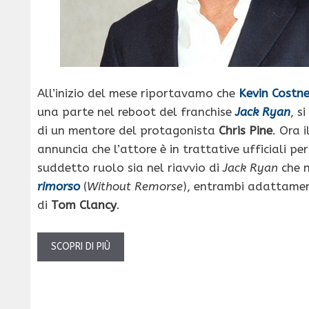
All’inizio del mese riportavamo che
Kevin Costne
una parte nel reboot del franchise
Jack Ryan
, s
di un mentore del protagonista
Chris Pine
. Ora i
annuncia che l’attore è in trattative ufficiali per
suddetto ruolo sia nel riavvio di
Jack Ryan
che n
rimorso
(
Without Remorse
), entrambi adattamen
di
Tom Clancy
.
SCOPRI DI PIÙ