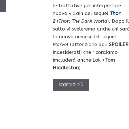
le trattative per interpretare il
Ù
nuovo villain del sequel
Thor
2
(
Thor: The Dark World
). Dopo il
salto vi sveleremo anche chi sar
la nuova nemesi del sequel
Marvel
(attenzione agli
SPOILER
indesiderati) che ricordiamo
imcluderà anche Loki (
Tom
Hiddleston
).
SCOPRI DI PIÙ