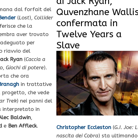
di Jack Ryan,
mana dal forfait del
Quvenzhane Walli
Bender
(
Lost
),
Collider
confermata in
ferisce che la
Twelve Years a
embra aver trovato
 adeguato per
Slave
ro riavvio del
Jack Ryan
(
Caccia a
so
,
Giochi di potere
).
orta che ora
Branagh
in trattative
il progetto, che vede
ar Trek
) nei panni del
 interpretato in
Alec Baldwin
,
d
e
Ben Affleck
.
Christopher Eccleston
(
G.I. Joe: 
nascita dei Cobra
) sta ultimando