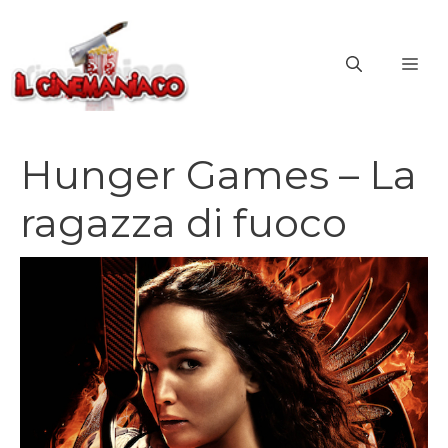
Vai
al
ME
contenuto
Hunger Games – La
ragazza di fuoco