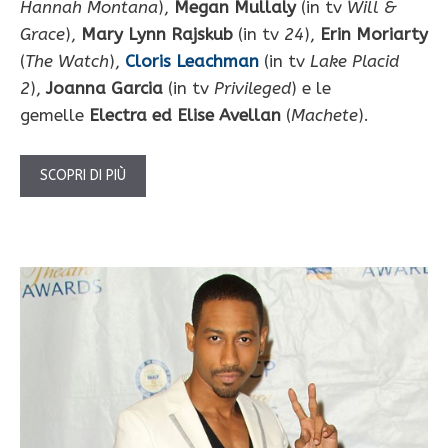
Hannah Montana
),
Megan Mullaly
(in tv
Will &
Grace
),
Mary Lynn Rajskub
(in tv
24
),
Erin Moriarty
(
The Watch
),
Cloris Leachman
(in tv
Lake Placid
2
),
Joanna Garcia
(in tv
Privileged
) e le
gemelle
Electra ed Elise Avellan
(
Machete
).
SCOPRI DI PIÙ