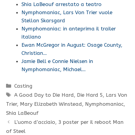
Shia LaBeouf arrestato a teatro
Nymphomaniac, Lars Von Trier vuole
Stellan Skarsgard
Nymphomaniac: in anteprima il trailer
italiano
Ewan McGregor in August: Osage County,
Christian…
Jamie Bell e Connie Nielsen in
Nymphomaniac, Michael…
Categorie
Casting
Tag
A Good Day to Die Hard
,
Die Hard 5
,
Lars Von
Trier
,
Mary Elizabeth Winstead
,
Nymphomaniac
,
Shia LaBeouf
L’uomo d’acciaio, 3 poster per il reboot Man
of Steel