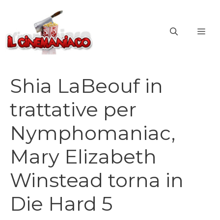
Vai
al
ME
contenuto
Shia LaBeouf in
trattative per
Nymphomaniac,
Mary Elizabeth
Winstead torna in
Die Hard 5