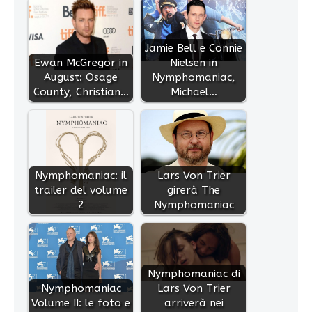
Jamie Bell e Connie
Ewan McGregor in
Nielsen in
August: Osage
Nymphomaniac,
County, Christian…
Michael…
Nymphomaniac: il
Lars Von Trier
trailer del volume
girerà The
2
Nymphomaniac
Nymphomaniac di
Nymphomaniac
Lars Von Trier
Volume II: le foto e
arriverà nei