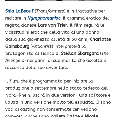
Shia LaBeouf
(
Transformers
) è in trattative per
recitare in
Nymphomaniac
, il dramma erotico del
regista danese
Lars von Trier
. Il film seguirà le
vicissitudini erotiche della vita di una donna
dalla sua giovinezza all’età di 50 anni,
Charlotte
Gainsbourg
(
Antichrist
) interpreterà la
protagonista al fianco di
Stellan Skarsgard
(
The
Avengers
) nei panni di suo marito che ascolta il
racconto delle sue avventure.
Il film, che è programmato per iniziare la
produzione a settembre nello stato tedesco del
Nord-Rhein, uscirà in due versioni: una softcore e
l’altra in una versione molto più esplicita. Ci sono
voci di casting non confermate ceh vedono
coinvolti anche sono
Willem Dafoe
e
Nicole