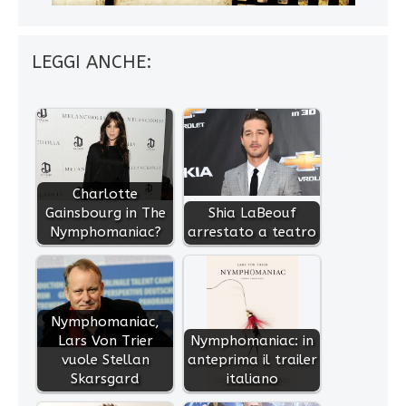
LEGGI ANCHE:
Charlotte
Gainsbourg in The
Shia LaBeouf
Nymphomaniac?
arrestato a teatro
Nymphomaniac,
Lars Von Trier
Nymphomaniac: in
vuole Stellan
anteprima il trailer
Skarsgard
italiano