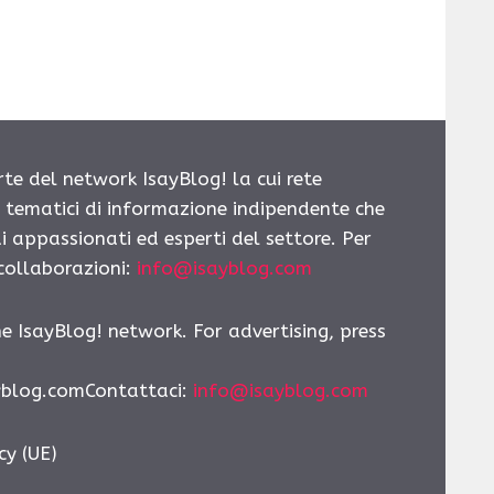
rte del network IsayBlog! la cui rete
i tematici di informazione indipendente che
i appassionati ed esperti del settore. Per
 collaborazioni:
info@isayblog.com
he IsayBlog! network. For advertising, press
yblog.comContattaci:
info@isayblog.com
cy (UE)