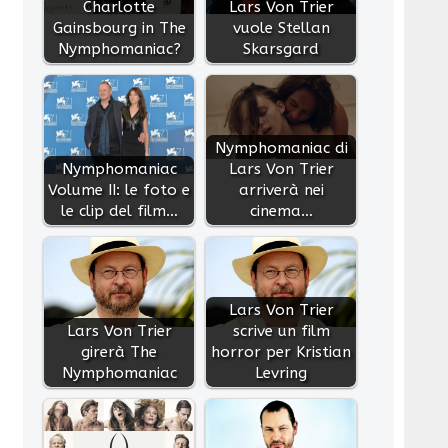
Charlotte
Lars Von Trier
Gainsbourg in The
vuole Stellan
Nymphomaniac?
Skarsgard
Nymphomaniac di
Nymphomaniac
Lars Von Trier
Volume II: le foto e
arriverà nei
le clip del film…
cinema…
Lars Von Trier
Lars Von Trier
scrive un film
girerà The
horror per Kristian
Nymphomaniac
Levring