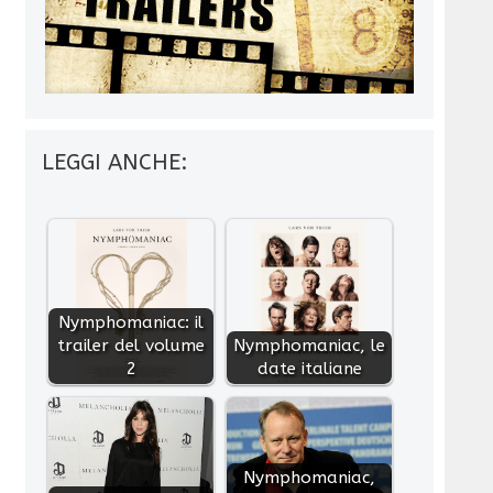
LEGGI ANCHE:
Nymphomaniac: il
trailer del volume
Nymphomaniac, le
2
date italiane
Nymphomaniac,