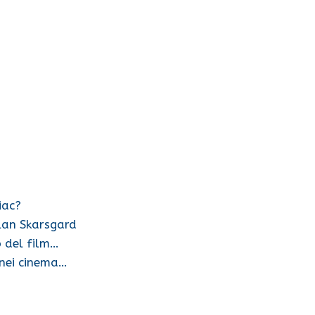
iac?
lan Skarsgard
p del film…
 nei cinema…