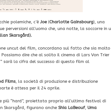
ecchie polemiche, c’è
Joe
(
Charlotte Gainsbourg
), una
sue perversioni all’uomo che, una notte, la soccorre in 
llan Skarsgård).
sione uncut del film, concordano sul fatto che sia molto
ossiamo dire che al solito il cinema di Lars Von Trier
 sarà la cifra del successo di questo film al
d Films
, la società di produzione e distribuzione
arte è attesa per il 24 aprile.
e più “hard”, proiettata proprio all’ultimo festival di
lan Skarsgård, figurano anche
Shia LaBeouf
,
Uma