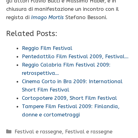
gli attori Flavio Bucci e Massimo Haber, e in
chiusura di manifestazione un incontro con il
regista di
Imago Mortis
Stefano Bessoni.
Related Posts:
Reggio Film Festival
Pentedattilo Film Festival 2009, Festival…
Reggio Calabria Film Festival 2009:
retrospettiva…
Cinema Corto in Bra 2009: International
Short Film Festival
Cortopotere 2009, Short Film Festival
Tampere Film Festival 2009: Finlandia,
donne e cortometraggi
Categorie
Festival e rassegne
,
Festival e rassegne