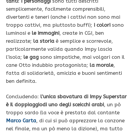
tanti
:
i personaggi
sono tutti descritti
semplicemente, facilmente comprensibili,
divertenti e teneri (anche i cattivi non sono mai
troppo cattivi, ma piuttosto buffi);
i colori
sono
luminosi e
le immagini
, create in CGI, ben
realizzate;
la storia
è semplice e scorrevole,
particolarmente valida quando Impy lascia
l’isola;
le gag
sono simpatiche, mai volgari con il
cane Otto indubbio protagonista;
la morale
,
fatta di solidarietà, amicizia e buoni sentimenti
ben definita.
Concludendo:
l’unica sbavatura di Impy Superstar
è il doppiaggiodi uno degli sceicchi arabi
, un pò
troppo sardo (la voce è prestata dal cantante
Marco Carta
, di cui si può apprezzare la canzone
nel finale, ma un pò meno la dizione), ma tutto