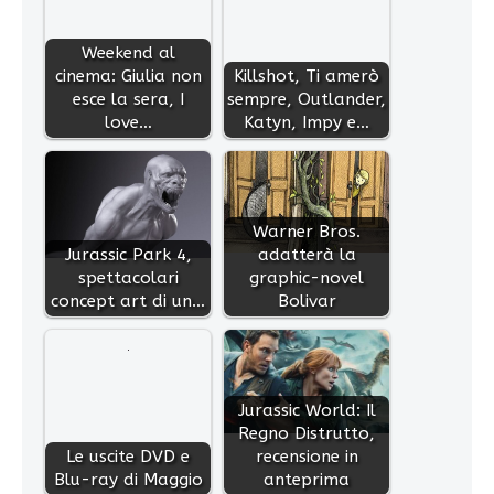
Weekend al
cinema: Giulia non
Killshot, Ti amerò
esce la sera, I
sempre, Outlander,
love…
Katyn, Impy e…
Warner Bros.
Jurassic Park 4,
adatterà la
spettacolari
graphic-novel
concept art di un…
Bolivar
Jurassic World: Il
Regno Distrutto,
Le uscite DVD e
recensione in
Blu-ray di Maggio
anteprima