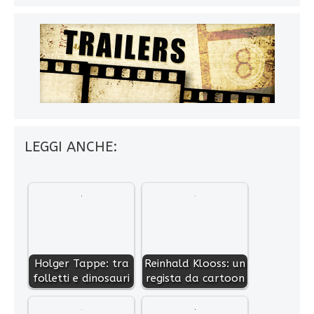
LEGGI ANCHE:
Holger Tappe: tra
Reinhald Klooss: un
folletti e dinosauri
regista da cartoon