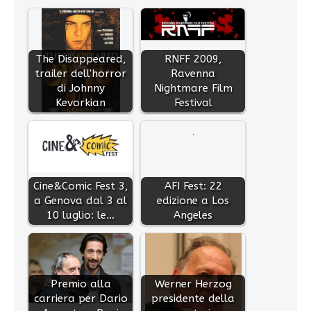
The Disappeared,
RNFF 2009,
trailer dell'horror
Ravenna
di Johnny
Nightmare Film
Kevorkian
Festival
Cine&Comic Fest 3,
AFI Fest: 22
a Genova dal 3 al
edizione a Los
10 luglio: le…
Angeles
Premio alla
Werner Herzog
carriera per Dario
presidente della