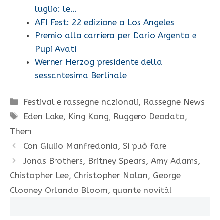
luglio: le…
AFI Fest: 22 edizione a Los Angeles
Premio alla carriera per Dario Argento e
Pupi Avati
Werner Herzog presidente della
sessantesima Berlinale
Categorie
Festival e rassegne nazionali
,
Rassegne News
Tag
Eden Lake
,
King Kong
,
Ruggero Deodato
,
Them
Con Giulio Manfredonia, Si può fare
Jonas Brothers, Britney Spears, Amy Adams,
Chistopher Lee, Christopher Nolan, George
Clooney Orlando Bloom, quante novità!