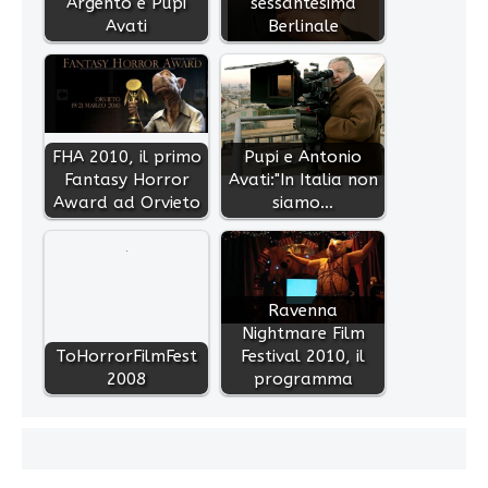
Argento e Pupi
sessantesima
Avati
Berlinale
FHA 2010, il primo
Pupi e Antonio
Fantasy Horror
Avati:"In Italia non
Award ad Orvieto
siamo…
Ravenna
Nightmare Film
ToHorrorFilmFest
Festival 2010, il
2008
programma