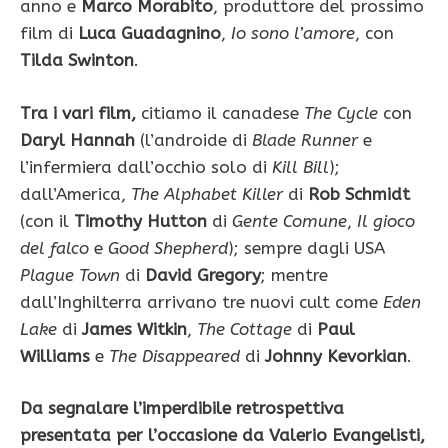
anno e
Marco Morabito
, produttore del prossimo
film di
Luca Guadagnino
,
Io sono l’amore
, con
Tilda Swinton
.
Tra i vari film,
citiamo il canadese
The Cycle
con
Daryl Hannah
(l’androide di
Blade Runner
e
l’infermiera dall’occhio solo di
Kill Bill
);
dall’America,
The Alphabet Killer
di
Rob Schmidt
(con il
Timothy Hutton
di
Gente Comune
,
Il gioco
del falco
e
Good Shepherd
); sempre dagli USA
Plague Town
di
David Gregory
; mentre
dall’Inghilterra arrivano tre nuovi cult come
Eden
Lake
di
James Witkin
,
The Cottage
di
Paul
Williams
e
The Disappeared
di
Johnny Kevorkian
.
Da segnalare l’imperdibile retrospettiva
presentata per l’occasione da Valerio Evangelisti,