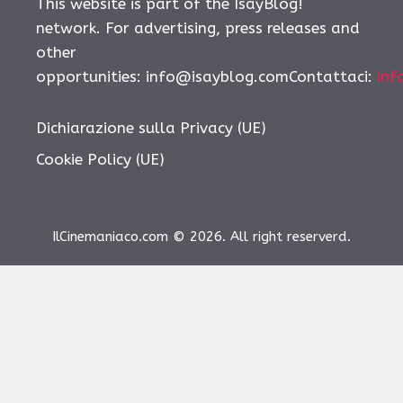
This website is part of the IsayBlog!
network. For advertising, press releases and
other
opportunities: info@isayblog.comContattaci:
inf
Dichiarazione sulla Privacy (UE)
Cookie Policy (UE)
IlCinemaniaco.com © 2026. All right reserverd.