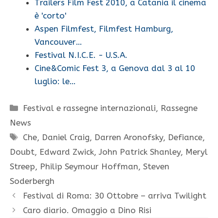
Trailers Film Fest 2010, a Catania il cinema
è 'corto'
Aspen Filmfest, Filmfest Hamburg,
Vancouver…
Festival N.I.C.E. - U.S.A.
Cine&Comic Fest 3, a Genova dal 3 al 10
luglio: le…
Categorie
Festival e rassegne internazionali
,
Rassegne
News
Tag
Che
,
Daniel Craig
,
Darren Aronofsky
,
Defiance
,
Doubt
,
Edward Zwick
,
John Patrick Shanley
,
Meryl
Streep
,
Philip Seymour Hoffman
,
Steven
Soderbergh
Festival di Roma: 30 Ottobre – arriva Twilight
Caro diario. Omaggio a Dino Risi