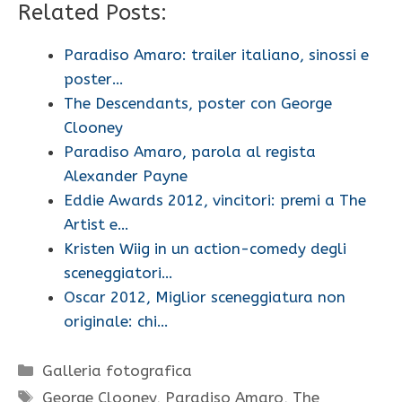
Related Posts:
Paradiso Amaro: trailer italiano, sinossi e
poster…
The Descendants, poster con George
Clooney
Paradiso Amaro, parola al regista
Alexander Payne
Eddie Awards 2012, vincitori: premi a The
Artist e…
Kristen Wiig in un action-comedy degli
sceneggiatori…
Oscar 2012, Miglior sceneggiatura non
originale: chi…
Categorie
Galleria fotografica
Tag
George Clooney
,
Paradiso Amaro
,
The