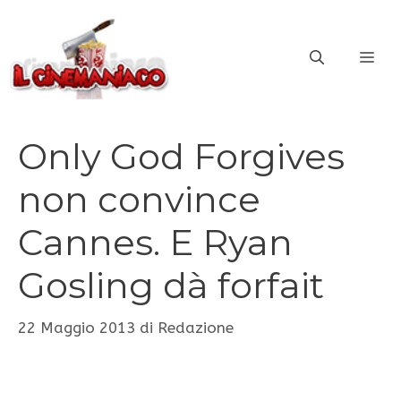
Vai
al
ME
contenuto
Only God Forgives
non convince
Cannes. E Ryan
Gosling dà forfait
22 Maggio 2013
di
Redazione