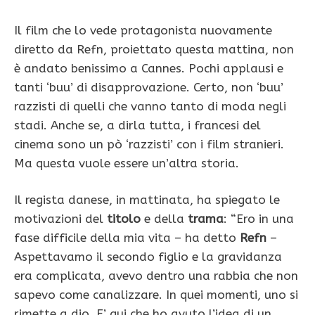
Il film che lo vede protagonista nuovamente
diretto da Refn, proiettato questa mattina, non
è andato benissimo a Cannes. Pochi applausi e
tanti ‘buu’ di disapprovazione. Certo, non ‘buu’
razzisti di quelli che vanno tanto di moda negli
stadi. Anche se, a dirla tutta, i francesi del
cinema sono un pò ‘razzisti’ con i film stranieri.
Ma questa vuole essere un’altra storia.
Il regista danese, in mattinata, ha spiegato le
motivazioni del
titolo
e della
trama
: “Ero in una
fase difficile della mia vita – ha detto
Refn
–
Aspettavamo il secondo figlio e la gravidanza
era complicata, avevo dentro una rabbia che non
sapevo come canalizzare. In quei momenti, uno si
rimette a dio. E’ qui che ho avuto l’idea di un