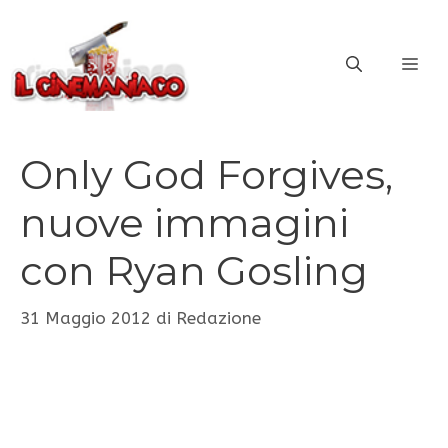
Vai
al
ME
contenuto
Only God Forgives,
nuove immagini
con Ryan Gosling
31 Maggio 2012
di
Redazione