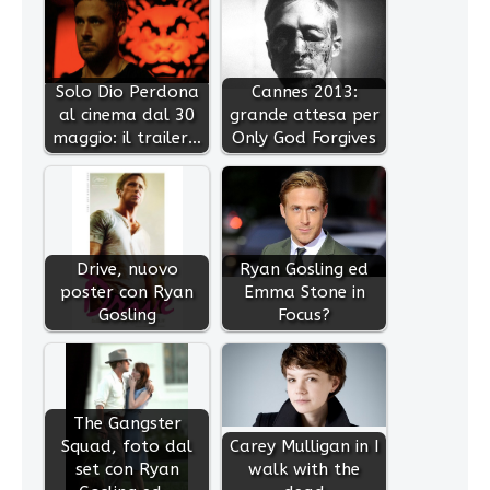
Solo Dio Perdona
Cannes 2013:
al cinema dal 30
grande attesa per
maggio: il trailer…
Only God Forgives
Drive, nuovo
Ryan Gosling ed
poster con Ryan
Emma Stone in
Gosling
Focus?
The Gangster
Squad, foto dal
Carey Mulligan in I
set con Ryan
walk with the