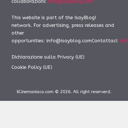
collaborazioni:
info@isayblog.com
This website is part of the IsayBlog!
network. For advertising, press releases and
other
opportunities: info@isayblog.comContattaci:
inf
Dichiarazione sulla Privacy (UE)
Cookie Policy (UE)
IlCinemaniaco.com © 2026. All right reserverd.