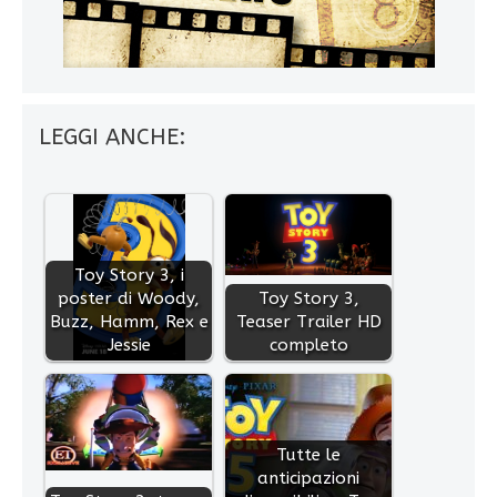
LEGGI ANCHE:
Toy Story 3, i
poster di Woody,
Toy Story 3,
Buzz, Hamm, Rex e
Teaser Trailer HD
Jessie
completo
Tutte le
anticipazioni