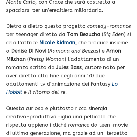
Monte Carlo,
con Grace che sarà costretta a
spacciarsi per un’ereditiera miliardaria.
Dietro a dietro questo progetto
comedy-romance
per teenager diretto da
Tom Bezucha
(
Big Eden
) si
cela l’attrice
Nicole Kidman
,
che produce insieme
a
Denise Di Novi
(
Ramona and Beezus
) e
Arnon
Milchan
(
Pretty Woman
) l’adattamento di un
romanzo scritto da
Jules Bass
, autore noto per
aver diretto alla fine degli anni ’70 due
adattamenti tv d’animazione dei fantasy
Lo
Hobbit
e
Il ritorno del re
.
Questa curiosa e piuttosto ricca sinergia
creativo-produttiva figlia una pellicola che
rispetta appieno i clichè
romance
da teen-movie
di ultima generazione, ma grazie ad un terzetto