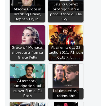
Selena Gomez
Maggie Grace in
protagonista e
Breaking Dawn,
produttrice di The
Stephen Fry in…
Sky…
Grace of Monaco,
Al cinema dal 22
si prepara film su
luglio 2011: African
Grace Kelly
Cats - Il…
Aftershock,
anticipazioni sul
nuovo film di Eli
L'ultima eclissi,
Roth
recensione