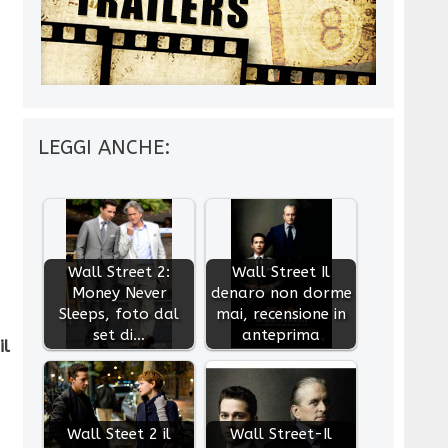
LEGGI ANCHE:
Wall Street 2:
Wall Street Il
Money Never
denaro non dorme
Sleeps, foto dal
mai, recensione in
set di…
anteprima
il
Wall Steet 2 il
Wall Street-Il