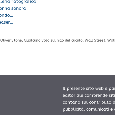
leria fotografica
lonna sonora
econdo…
teaser…
,
Oliver Stone
,
Qualcuno volò sul nido del cuculo
,
Wall Street
,
Wal
Il presente sito web è pa
editoriale comprende sit
contano sul contributo d
pubblicità, comunicati e