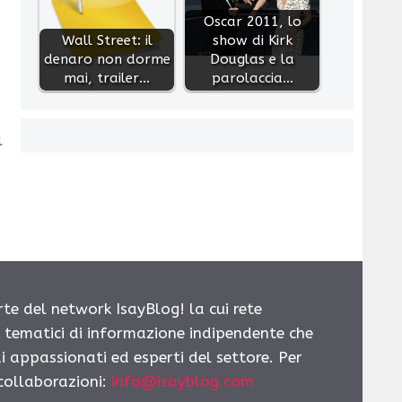
Oscar 2011, lo
Wall Street: il
show di Kirk
denaro non dorme
Douglas e la
mai, trailer…
parolaccia…
l
rte del network IsayBlog! la cui rete
i tematici di informazione indipendente che
i appassionati ed esperti del settore. Per
 collaborazioni:
info@isayblog.com