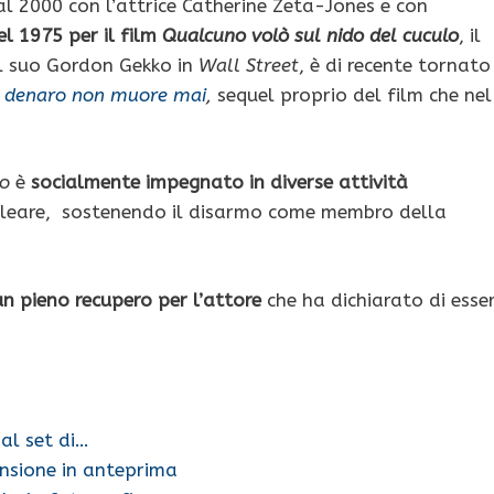
al 2000 con l’attrice Catherine Zeta-Jones e con
l 1975 per il film
Qualcuno volò sul nido del cuculo
, il
il suo Gordon Gekko in
Wall Street
, è di recente tornato
Il denaro non muore mai
,
sequel proprio del film che nel
co
è
socialmente impegnato in diverse attività
ucleare, sostenendo il disarmo come membro della
n pieno recupero per l’attore
che ha dichiarato di esse
al set di…
ensione in anteprima