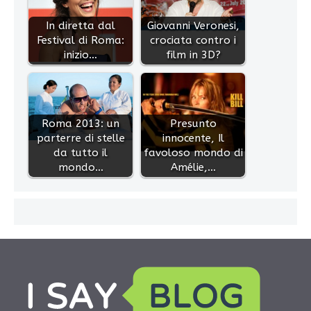
In diretta dal
Giovanni Veronesi,
Festival di Roma:
crociata contro i
inizio…
film in 3D?
Roma 2013: un
Presunto
parterre di stelle
innocente, Il
da tutto il
favoloso mondo di
mondo…
Amélie,…