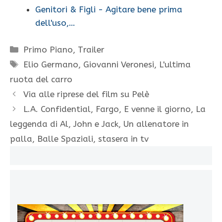
Genitori & Figli - Agitare bene prima
dell'uso,…
Categorie
Primo Piano
,
Trailer
Tag
Elio Germano
,
Giovanni Veronesi
,
L'ultima
ruota del carro
Via alle riprese del film su Pelè
L.A. Confidential, Fargo, E venne il giorno, La
leggenda di Al, John e Jack, Un allenatore in
palla, Balle Spaziali, stasera in tv