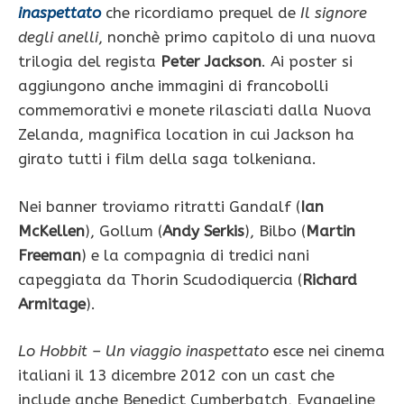
inaspettato
che ricordiamo prequel de
Il signore
degli anelli
, nonchè primo capitolo di una nuova
trilogia del regista
Peter Jackson
. Ai poster si
aggiungono anche immagini di francobolli
commemorativi e monete rilasciati dalla Nuova
Zelanda, magnifica location in cui Jackson ha
girato tutti i film della saga tolkeniana.
Nei banner troviamo ritratti Gandalf (
Ian
McKellen
), Gollum (
Andy Serkis
), Bilbo (
Martin
Freeman
) e la compagnia di tredici nani
capeggiata da Thorin Scudodiquercia (
Richard
Armitage
).
Lo Hobbit – Un viaggio inaspettato
esce nei cinema
italiani il 13 dicembre 2012 con un cast che
include anche Benedict Cumberbatch, Evangeline