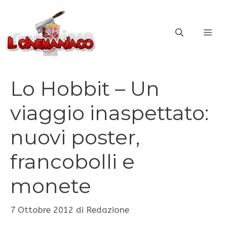
Vai
al
ME
contenuto
Lo Hobbit – Un
viaggio inaspettato:
nuovi poster,
francobolli e
monete
7 Ottobre 2012
di
Redazione