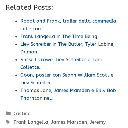
Related Posts:
Robot and Frank, trailer della commedia
indie con…
Frank Langella in The Time Being
Liev Schreiber in The Butler, Tyler Labine,
Damon…
Russell Crowe, Liev Schreiber e Toni
Collette…
Goon, poster con Seann William Scott e
Liev Schreiber
Thomas Jane, James Marsden e Billy Bob
Thornton nel…
Categorie
Casting
Tag
Frank Langella
,
James Marsden
,
Jeremy