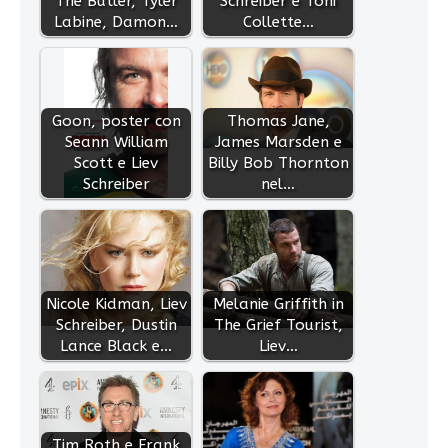
The Butler, Tyler
Schreiber e Toni
Labine, Damon…
Collette…
Goon, poster con
Thomas Jane,
Seann William
James Marsden e
Scott e Liev
Billy Bob Thornton
Schreiber
nel…
Nicole Kidman, Liev
Melanie Griffith in
Schreiber, Dustin
The Grief Tourist,
Lance Black e…
Liev…
Tim Roth e Frank