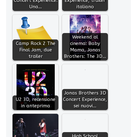
Concert Experience.
Experience, trailer
Una…
italiano
Weekend al
Camp Rock 2 The
cinema: Baby
Final Jam, due
Mama, Jonas
trailer
Brothers: The 3D…
Jonas Brothers 3D
U2 3D, recensione
Concert Experience,
in anteprima
sei nuovi…
High School