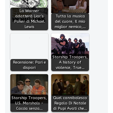
La Warner
adatterà Liar's
Tutta la musica
Poker di Michael
del cuore, Il mio
Lewis
miglior nemico,…
Starship Troopers,
Recensione: Pari e
A history of
dispari
violence, True…
Starship Troopers,
Quel cannibalesco
U.S. Marshals -
Regalo Di Natale
Caccia senza…
di Pupi Avati che…