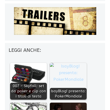
LEGGI ANCHE:
007 - Skyfall: set
da poker e clip con
IsayBlog! presenta:
i titoli di testa
PokerMondiale