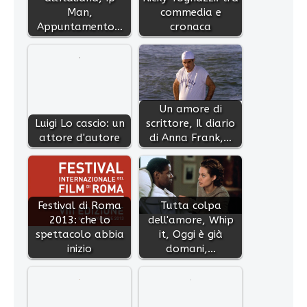
Man,
commedia e
Appuntamento…
cronaca
Un amore di
Luigi Lo cascio: un
scrittore, Il diario
attore d'autore
di Anna Frank,…
Festival di Roma
Tutta colpa
2013: che lo
dell'amore, Whip
spettacolo abbia
it, Oggi è già
inizio
domani,…