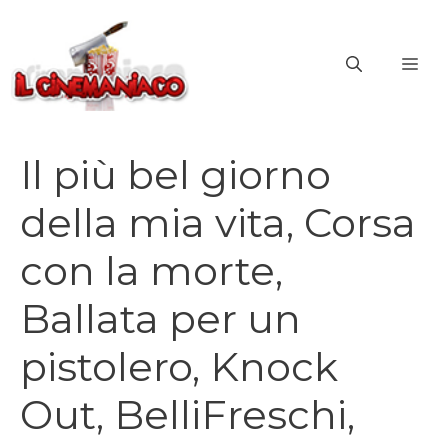
Vai
al
ME
contenuto
Il più bel giorno
della mia vita, Corsa
con la morte,
Ballata per un
pistolero, Knock
Out, BelliFreschi,