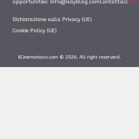
opportunities: info@isayblog.comContattaci:
inf
Dichiarazione sulla Privacy (UE)
Cookie Policy (UE)
IlCinemaniaco.com © 2026. All right reserverd.