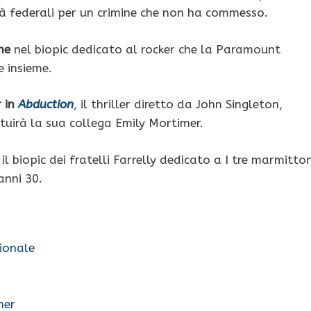
tà federali per un crimine che non ha commesso.
ne
nel biopic dedicato al rocker che la Paramount
 insieme.
r in
Abduction
, il thriller diretto da John Singleton,
tuirà la sua collega Emily Mortimer.
, il biopic dei fratelli Farrelly dedicato a I tre marmitton
anni 30.
zionale
ner