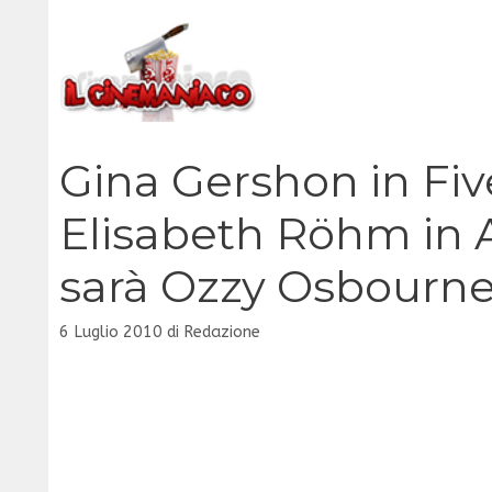
Vai
al
contenuto
Gina Gershon in Fiv
Elisabeth Röhm in A
sarà Ozzy Osbourn
6 Luglio 2010
di
Redazione