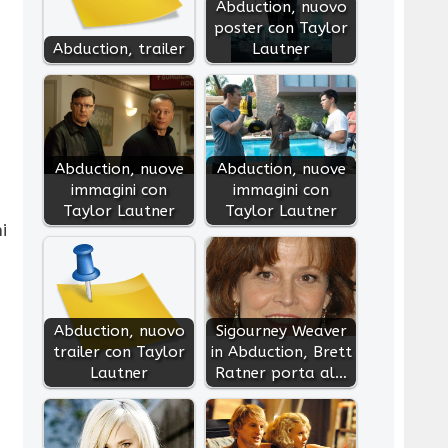
Abduction, nuovo
poster con Taylor
Abduction, trailer
Lautner
Abduction, nuove
Abduction, nuove
immagini con
immagini con
Taylor Lautner
Taylor Lautner
i
Abduction, nuovo
Sigourney Weaver
trailer con Taylor
in Abduction, Brett
Lautner
Ratner porta al…