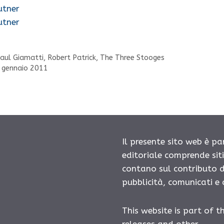
utner
utner
aul Giamatti
,
Robert Patrick
,
The Three Stooges
5 gennaio 2011
Il presente sito web è pa
editoriale comprende sit
contano sul contributo d
pubblicità, comunicati e
This website is part of t
releases and other