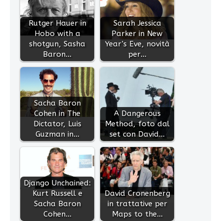
Rutger Hauer in
Sarah Jessica
Hobo with a
Parker in New
shotgun, Sasha
Year's Eve, novità
Baron…
per…
Sacha Baron
Cohen in The
A Dangerous
Dictator, Luis
Method, foto dal
Guzman in…
set con David…
Django Unchained:
Kurt Russell e
David Cronenberg
Sacha Baron
in trattative per
Cohen…
Maps to the…