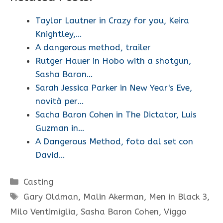
Taylor Lautner in Crazy for you, Keira
Knightley,…
A dangerous method, trailer
Rutger Hauer in Hobo with a shotgun,
Sasha Baron…
Sarah Jessica Parker in New Year's Eve,
novità per…
Sacha Baron Cohen in The Dictator, Luis
Guzman in…
A Dangerous Method, foto dal set con
David…
Categorie
Casting
Tag
Gary Oldman
,
Malin Akerman
,
Men in Black 3
,
Milo Ventimiglia
,
Sasha Baron Cohen
,
Viggo