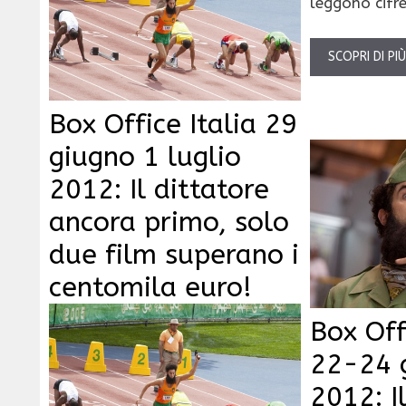
leggono cifr
SCOPRI DI PI
Box Office Italia 29
giugno 1 luglio
2012: Il dittatore
ancora primo, solo
due film superano i
centomila euro!
Box Off
22-24 
2012: I