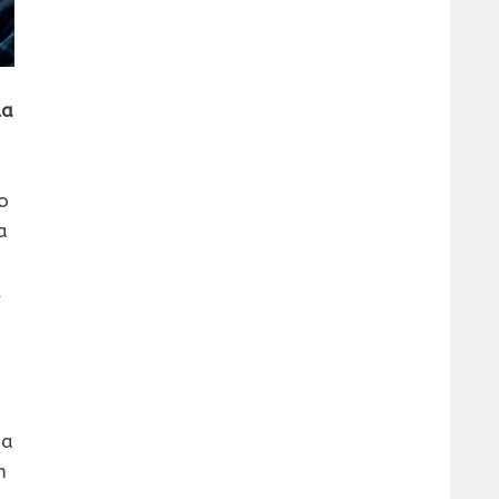
la
mo
a
l
da
m