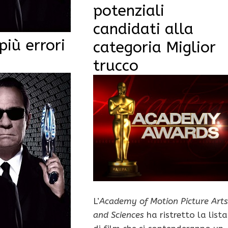
potenziali
candidati alla
più errori
categoria Miglior
trucco
L’
Academy of Motion Picture Arts
and Sciences
ha ristretto la lista