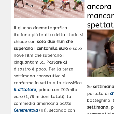
ancora
mancan
spettat
Il giugno cinematografica
italiano più brutto della storia si
chiude con
solo due film che
superano i centomila euro
e solo
nove film che superano i
cinquantamila. Parlare di
disastro è poco. Per la terza
settimana consecutiva si
conferma in vetta alla classifica
Se
settimana
Il dittatore
, primo con 202mila
parlato di
cr
euro (1,79 milioni totali): la
botteghino i
commedia americana batte
settimana
, 
Cenerentola
(!!!), secondo con
drammatici n