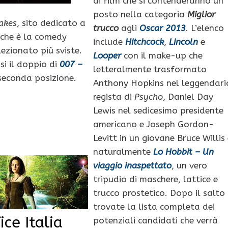
di film che si contenderanno un
posto nella categoria
Miglior
akes
, sito dedicato a
trucco
agli
Oscar 2013
. L’elenco
o che è la comedy
include
Hitchcock
,
Lincoln
e
lezionato più sviste.
Looper
con il make-up che
si il doppio di
007 –
letteralmente trasformato
 seconda posizione.
Anthony Hopkins nel leggendari
regista di
Psycho
, Daniel Day
Lewis nel sedicesimo presidente
americano e Joseph Gordon-
Levitt in un giovane Bruce Willis 
naturalmente
Lo Hobbit – Un
viaggio inaspettato
, un vero
tripudio di maschere, lattice e
trucco prostetico. Dopo il salto
trovate la lista completa dei
ice Italia
potenziali candidati che verrà