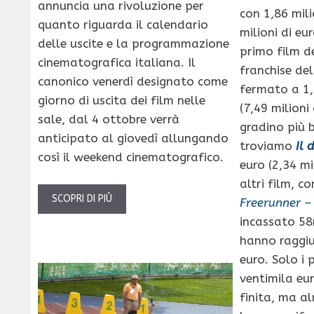
annuncia una rivoluzione per
con 1,86 mili
quanto riguarda il calendario
milioni di eur
delle uscite e la programmazione
primo film d
cinematografica italiana. Il
franchise de
canonico venerdì designato come
fermato a 1,
giorno di uscita dei film nelle
(7,49 milioni 
sale, dal 4 ottobre verrà
gradino più 
anticipato al giovedì allungando
troviamo
Il 
così il weekend cinematografico.
euro (2,34 mil
altri film, c
SCOPRI DI PIÙ
Freerunner – 
incassato 58
hanno raggiu
euro. Solo i 
ventimila eur
finita, ma al