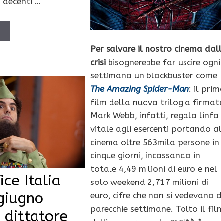
e decenti …
Ù
Per salvare il nostro cinema dal
crisi
bisognerebbe far uscire ogni
settimana un blockbuster come
The Amazing Spider-Man
: il pri
film della nuova trilogia firmat
Mark Webb, infatti, regala linfa
vitale agli esercenti portando a
cinema oltre 563mila persone in
cinque giorni, incassando in
totale 4,49 milioni di euro e nel
ice Italia
solo weekend 2,717 milioni di
giugno
euro, cifre che non si vedevano 
parecchie settimane. Tolto il fil
l dittatore