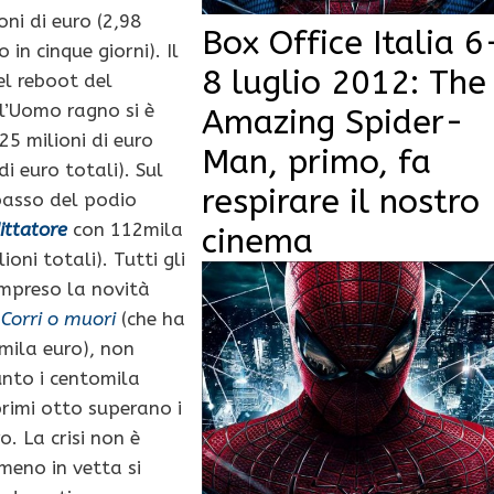
oni di euro (2,98
Box Office Italia 6
o in cinque giorni). Il
8 luglio 2012: The
el reboot del
ll’Uomo ragno si è
Amazing Spider-
25 milioni di euro
Man, primo, fa
di euro totali). Sul
respirare il nostro
basso del podio
dittatore
con 112mila
cinema
ioni totali). Tutti gli
ompreso la novità
Corri o muori
(che ha
mila euro), non
nto i centomila
primi otto superano i
o. La crisi non è
meno in vetta si