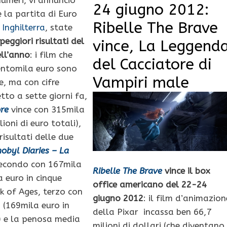
24 giugno 2012:
 la partita di Euro
Ribelle The Brave
 Inghilterra
, state
peggiori risultati del
vince, La Leggend
ell’anno
: i film che
del Cacciatore di
entomila euro sono
Vampiri male
e, ma con cifre
etto a sette giorni fa,
ore
vince con 315mila
lioni di euro totali),
isultati delle due
obyl Diaries – La
secondo con 167mila
Ribelle The Brave
vince il box
a euro in cinque
office americano del 22-24
ck of Ages, terzo con
giugno 2012
: il film d’animazion
 (169mila euro in
della Pixar incassa ben 66,7
i) e la penosa media
milioni di dollari (che diventano