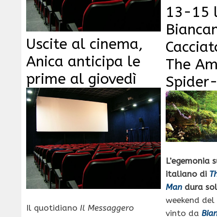
13-15 l
Biancan
Uscite al cinema,
Cacciat
Anica anticipa le
The Am
prime al giovedì
Spider
L’egemonia s
italiano di
T
Man
dura so
weekend del 
Il quotidiano
Il Messaggero
vinto da
Bian