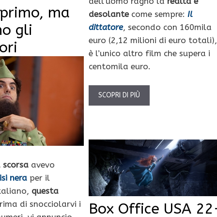
dell’uomo ragno la
realtà è
 primo, ma
desolante
come sempre:
Il
o gli
dittatore
, secondo con 160mila
euro (2,12 milioni di euro totali),
ori
è l’unico altro film che supera i
centomila euro.
SCOPRI DI PIÙ
 scorsa
avevo
isi nera
per il
taliano,
questa
prima di snocciolarvi i
Box Office USA 22
umeri, vi annuncio