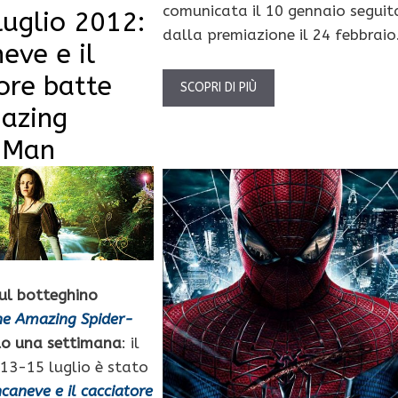
comunicata il 10 gennaio seguit
uglio 2012:
dalla premiazione il 24 febbraio
eve e il
ore batte
SCOPRI DI PIÙ
azing
-Man
ul botteghino
he Amazing Spider-
lo una settimana
: il
13-15 luglio è stato
caneve e il cacciatore