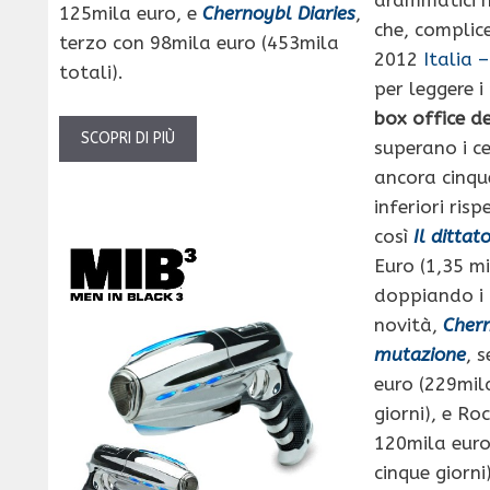
125mila euro, e
Chernoybl Diaries
,
che, complice
terzo con 98mila euro (453mila
2012
Italia –
totali).
per leggere i
box office d
SCOPRI DI PIÙ
superano i c
ancora cinqu
inferiori risp
così
Il dittat
Euro (1,35 mi
doppiando i r
novità,
Chern
mutazione
, 
euro (229mil
giorni), e Ro
120mila euro
cinque giorn