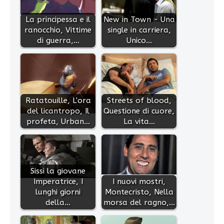
La principessa e il
New in Town - Una
ranocchio, Vittime
single in carriera,
di guerra,…
Unico…
Ratatouille, L'ora
Streets of blood,
del licantropo, Il
Questione di cuore,
profeta, Urban…
La vita…
Sissi la giovane
Imperatrice, I
I nuovi mostri,
lunghi giorni
Montecristo, Nella
della…
morsa del ragno,…