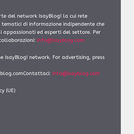
rte del network IsayBlog! la cui rete
i tematici di informazione indipendente che
i appassionati ed esperti del settore. Per
 collaborazioni:
info@isayblog.com
he IsayBlog! network. For advertising, press
yblog.comContattaci:
info@isayblog.com
cy (UE)