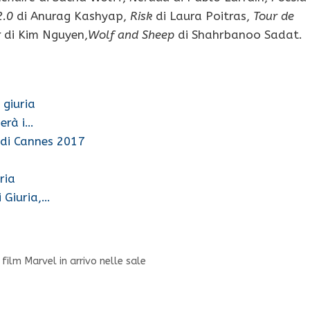
.0
di Anurag Kashyap,
Risk
di Laura Poitras,
Tour de
r
di Kim Nguyen,
Wolf and Sheep
di Shahrbanoo Sadat.
 giuria
erà i…
 di Cannes 2017
ria
 Giuria,…
e
film Marvel in arrivo nelle sale