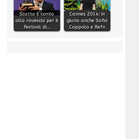
Scatta il conto
Cannes 2014: in
alla rovescia per il
giuria anche Sofia
Festival di…
Coppola e Refn