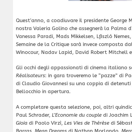
Quest’anno, a coadiuvare il presidente George Mi
nostra Valeria Golino che assegnerà la Palma d
Vanessa Paradi, Mads Mikkelsen, Lßszló Nemes,
Semaine de la Critique sarà invece composta dall
Winocour, Nadav Lapid, David Robert Mitchell e
Gli occhi degli appassionati di cinema italiano
Réalisateurs
: in gara troveremo le “pazze” di Pa
di Claudio Giovannesi su una coppia di detenuti 
Bellocchio in apertura.
A completare questa selezione, poi, altri quindici
Paul Schrader,
L’Economie du couple
di Joachim 
Gioia
di Paolo Virzì,
Les Vies de Thérèse
di Sébast
Barras,
Mean Dreams
di Nathan Morlando,
Mer