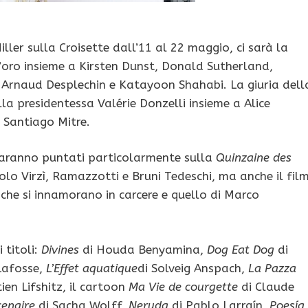
ller sulla Croisette dall’11 al 22 maggio, ci sarà la
’oro insieme a Kirsten Dunst, Donald Sutherland,
 Arnaud Desplechin e Katayoon Shahabi. La giuria dell
a presidentessa Valérie Donzelli insieme a Alice
 Santiago Mitre.
 saranno puntati particolarmente sulla
Quinzaine des
olo Virzì, Ramazzotti e Bruni Tedeschi, ma anche il fil
che si innamorano in carcere e quello di Marco
 titoli:
Divines
di Houda Benyamina,
Dog Eat Dog
di
Lafosse,
L’Effet aquatique
di Solveig Anspach,
La Pazza
ien Lifshitz, il cartoon
Ma Vie de courgette
di Claude
cenaire
di Sacha Wolff,
Neruda
di Pablo Larraín,
Poesía