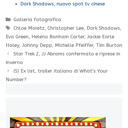
Dark Shadows, nuovo spot tv cinese
Categorie
Galleria fotografica
Tag
Chloe Moretz
,
Christopher Lee
,
Dark Shadows
,
Eva Green
,
Helena Bonham Carter
,
Jackie Earle
Haley
,
Johnny Depp
,
Michelle Pfeiffer
,
Tim Burton
Star Trek 2, JJ Abrams confermato e riprese in
inverno
(S) Ex list, trailer italiano di What’s Your
Number?