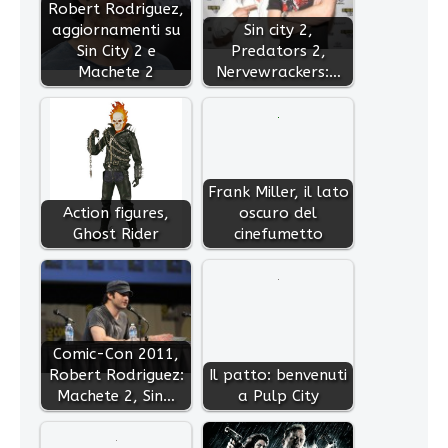
Robert Rodriguez,
aggiornamenti su
Sin city 2,
Sin City 2 e
Predators 2,
Machete 2
Nervewrackers:…
Frank Miller, il lato
Action figures,
oscuro del
Ghost Rider
cinefumetto
Comic-Con 2011,
Robert Rodriguez:
Il patto: benvenuti
Machete 2, Sin…
a Pulp City