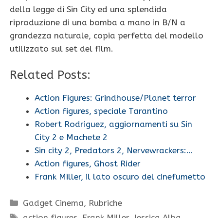
della legge di Sin City ed una splendida
riproduzione di una bomba a mano in B/N a
grandezza naturale, copia perfetta del modello
utilizzato sul set del film.
Related Posts:
Action Figures: Grindhouse/Planet terror
Action figures, speciale Tarantino
Robert Rodriguez, aggiornamenti su Sin
City 2 e Machete 2
Sin city 2, Predators 2, Nervewrackers:…
Action figures, Ghost Rider
Frank Miller, il lato oscuro del cinefumetto
Categorie
Gadget Cinema
,
Rubriche
Tag
action figures
,
Frank Miller
,
Jessica Alba
,