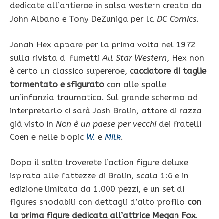
dedicate all’antieroe in salsa western creato da
John Albano e Tony DeZuniga per la
DC Comics
.
Jonah Hex appare per la prima volta nel 1972
sulla rivista di fumetti
All Star Western
, Hex non
è certo un classico supereroe,
cacciatore di taglie
tormentato e sfigurato
con alle spalle
un’infanzia traumatica. Sul grande schermo ad
interpretarlo ci sarà Josh Brolin, attore di razza
già visto in
Non è un paese per vecchi
dei fratelli
Coen e nelle biopic
W.
e
Milk
.
Dopo il salto troverete l’action figure deluxe
ispirata alle fattezze di Brolin, scala 1:6 e in
edizione limitata da 1.000 pezzi, e un set di
figures snodabili con dettagli d’alto profilo
con
la prima figure dedicata all’attrice Megan Fox
.