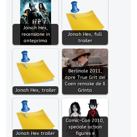
Jonah Hex,
recensione in
Jonah Hex, full
anteprima
trailer
Berlinale 2011,
apre True Grit dei
Coen remake de Il
Jonah Hex, trailer
Grinta
Comic-Con 2010,
speciale action
Jonah Hex trailer
figures e