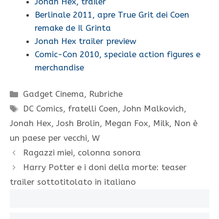
Jonah Hex, trailer
Berlinale 2011, apre True Grit dei Coen
remake de Il Grinta
Jonah Hex trailer preview
Comic-Con 2010, speciale action figures e
merchandise
Categorie
Gadget Cinema
,
Rubriche
Tag
DC Comics
,
fratelli Coen
,
John Malkovich
,
Jonah Hex
,
Josh Brolin
,
Megan Fox
,
Milk
,
Non è
un paese per vecchi
,
W
Ragazzi miei, colonna sonora
Harry Potter e i doni della morte: teaser
trailer sottotitolato in italiano