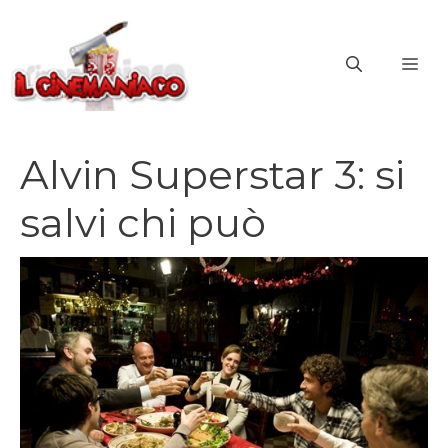
Vai
al
ME
contenuto
Alvin Superstar 3: si
salvi chi può