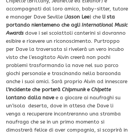
Chipette
(Brittany, Jeanette ed Eleanor) e
accompagnati dal loro amico, baby-sitter, tutore
e manager Dave Seville (
Jason Lee
) che
li sta
portando nientemeno che agli
International Music
Awards
dove i sei scoiattoli canterini si dovranno
esibire e ricevere un riconoscimento. Purtroppo
per Dave la traversata si rivelerà un vero incubo
visto che l’esagitato Alvin creerà non pochi
problemi trasformando la nave nel suo parco
giochi personale e trascinando nella baraonda
anche i suoi amici. Sarà proprio Alvin ad innescare
l’incidente che porterà
Chipmunk
e
Chipette
lontano dalla nave
e a giocare ai naufraghi su
un’isola deserta, dove in attesa che Dave li
venga a recuperare incontreranno una stramba
naufraga che se in un primo momento si
dimostrerà felice di aver compagnia, si scoprirà in