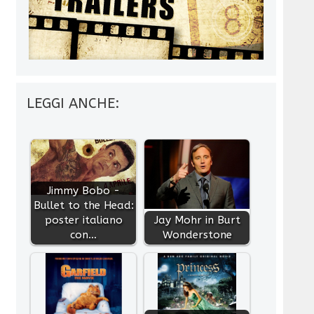
LEGGI ANCHE:
Jimmy Bobo -
Bullet to the Head:
poster italiano
Jay Mohr in Burt
con…
Wonderstone