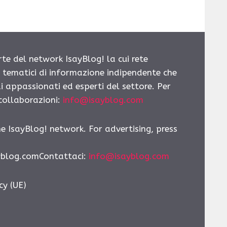
rte del network IsayBlog! la cui rete
i tematici di informazione indipendente che
i appassionati ed esperti del settore. Per
 collaborazioni:
info@isayblog.com
he IsayBlog! network. For advertising, press
yblog.comContattaci:
info@isayblog.com
cy (UE)