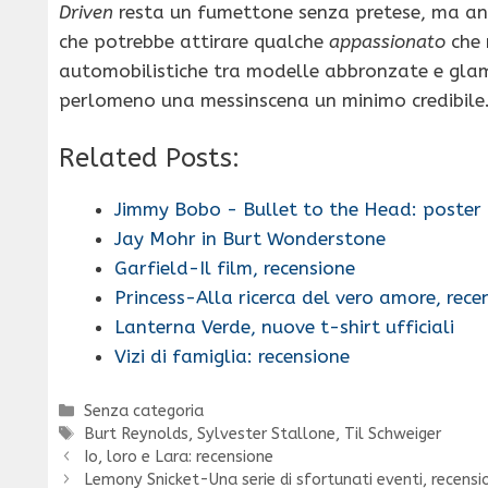
Driven
resta un fumettone senza pretese, ma a
che potrebbe attirare qualche
appassionato
che 
automobilistiche tra modelle abbronzate e glamo
perlomeno una messinscena un minimo credibile
Related Posts:
Jimmy Bobo - Bullet to the Head: poster 
Jay Mohr in Burt Wonderstone
Garfield-Il film, recensione
Princess-Alla ricerca del vero amore, rece
Lanterna Verde, nuove t-shirt ufficiali
Vizi di famiglia: recensione
Categorie
Senza categoria
Tag
Burt Reynolds
,
Sylvester Stallone
,
Til Schweiger
Io, loro e Lara: recensione
Lemony Snicket-Una serie di sfortunati eventi, recensi