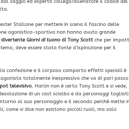
rà dal saggio ed esperto collega/allenatore il codice del
tta.
vester Stallone per mettere in scena il fascino delle
sione agonistico-sportiva non hanno avuto grande
l divertente
Giorni di tuono
di Tony Scott
che per impat
tema, deve essere stata fonte d’ispirazione per il
lla confezione e il corposo comparto effetti speciali è
agonista totalmente inespressivo che va di pari passo
pot televisivo
, Harlin non è certo Tony Scott e si vede,
desolazione di un cast scialbo e da personaggi tagliati
o intorno al suo personaggio e il secondo perchè mette i
, come si dice non esistono piccoli ruoli, ma solo