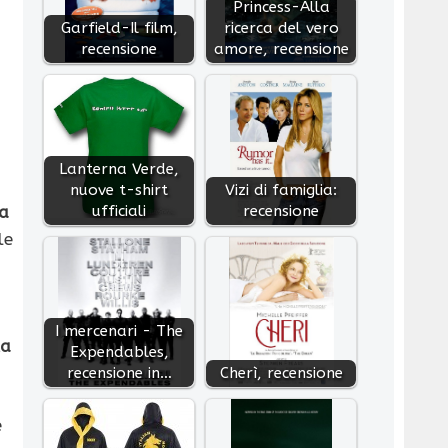
Princess-Alla
Garfield-Il film,
ricerca del vero
recensione
amore, recensione
Lanterna Verde,
nuove t-shirt
Vizi di famiglia:
ufficiali
recensione
la
le
I mercenari - The
la
Expendables,
recensione in…
Cherì, recensione
e