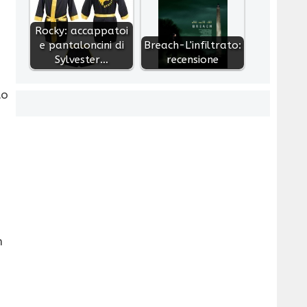
Rocky: accappatoi
e pantaloncini di
Breach-L'infiltrato:
Sylvester…
recensione
to
n