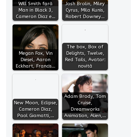
Will Smith farà
Josh Brolin, Miley
Man in Black 3,
Cyrus, Mila Kunis,
Cameron Diaz e…
Robert Downey…
The box, Box of
Megan Fox, Vin
Delights, Twelve,
Diesel, Aaron
Red Tails, Avatar:
Eckhart, Francis…
novità
Adam Brody, Tom
New Moon, Eclipse,
Cruise,
Cameron Diaz,
Dreamworks
Paol Giamatti,…
Animation, Alien,…