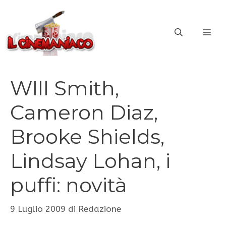
Vai
al
ME
contenuto
WIll Smith,
Cameron Diaz,
Brooke Shields,
Lindsay Lohan, i
puffi: novità
9 Luglio 2009
di
Redazione