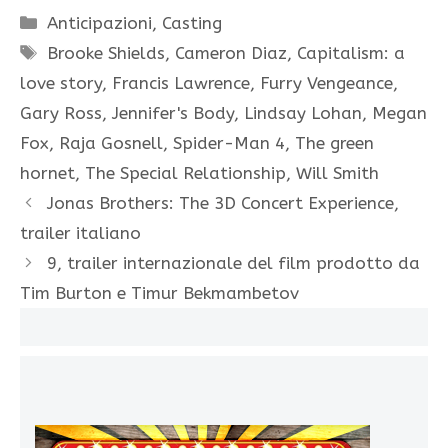
Categorie
Anticipazioni
,
Casting
Tag
Brooke Shields
,
Cameron Diaz
,
Capitalism: a
love story
,
Francis Lawrence
,
Furry Vengeance
,
Gary Ross
,
Jennifer's Body
,
Lindsay Lohan
,
Megan
Fox
,
Raja Gosnell
,
Spider-Man 4
,
The green
hornet
,
The Special Relationship
,
Will Smith
Jonas Brothers: The 3D Concert Experience,
trailer italiano
9, trailer internazionale del film prodotto da
Tim Burton e Timur Bekmambetov