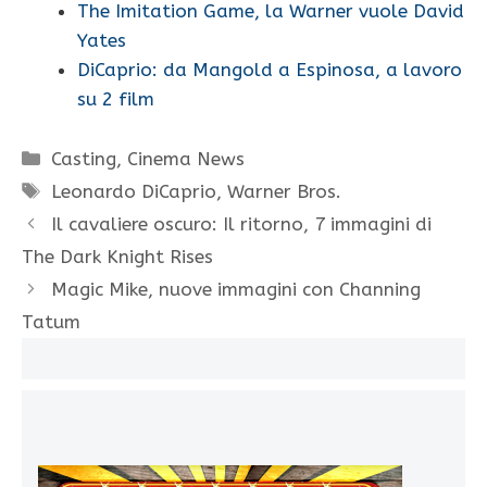
The Imitation Game, la Warner vuole David
Yates
DiCaprio: da Mangold a Espinosa, a lavoro
su 2 film
Categorie
Casting
,
Cinema News
Tag
Leonardo DiCaprio
,
Warner Bros.
Il cavaliere oscuro: Il ritorno, 7 immagini di
The Dark Knight Rises
Magic Mike, nuove immagini con Channing
Tatum