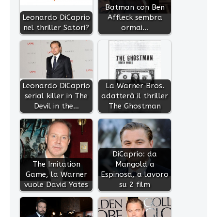
Batman con Ben
Leonardo DiCaprio
Affleck sembra
nel thriller Satori?
ormai…
Leonardo DiCaprio
La Warner Bros.
serial killer in The
adatterà il thriller
Devil in the…
The Ghostman
DiCaprio: da
The Imitation
Mangold a
Game, la Warner
Espinosa, a lavoro
vuole David Yates
su 2 film