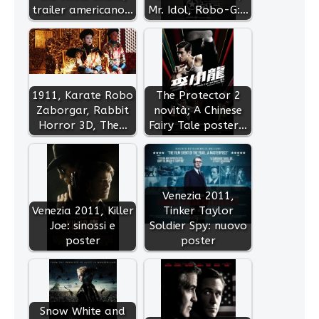
trailer americano…
Mr. Idol, Robo-G:…
1911, Karate Robo
The Protector 2
Zaborgar, Rabbit
novità; A Chinese
Horror 3D, The…
Fairy Tale poster…
Venezia 2011,
Venezia 2011, Killer
Tinker Taylor
Joe: sinossi e
Soldier Spy: nuovo
poster
poster
Snow White and