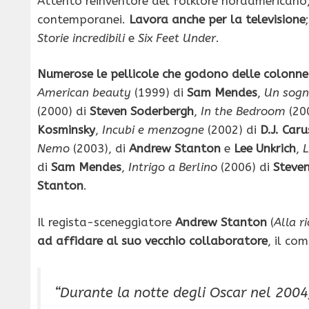
Attento reinventore del folklore nordamericano, 
contemporanei.
Lavora anche per la televisione
Storie incredibili
e
Six Feet Under
.
Numerose le pellicole che godono delle colonn
American beauty
(1999) di
Sam Mendes
,
Un sogn
(2000) di
Steven Soderbergh
,
In the Bedroom
(20
Kosminsky
,
Incubi e menzogne
(2002) di
D.J. Car
Nemo
(2003), di
Andrew Stanton
e
Lee Unkrich
,
L
di
Sam Mendes
,
Intrigo a Berlino
(2006) di
Steve
Stanton
.
Il regista-sceneggiatore
Andrew Stanton
(
Alla r
ad affidare al suo vecchio collaboratore
, il co
“
Durante la notte degli Oscar nel 2004