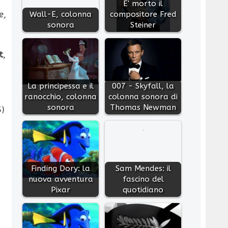
E' morto il
e
,
Wall-E, colonna
compositore Fred
sonora
Steiner
t
,
La principessa e il
007 - Skyfall, la
ranocchio, colonna
colonna sonora di
sonora
Thomas Newman
)
Finding Dory: la
Sam Mendes: il
nuova avventura
fascino del
Pixar
quotidiano