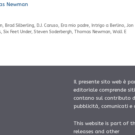
omas Newman
on
,
Brad Silberling
,
D.J. Caruso
,
Era mio padre
,
Intrigo a Berlino
,
Jon
s
,
Six Feet Under
,
Steven Soderbergh
,
Thomas Newman
,
Wall E
Il presente sito web è pa
editoriale comprende sit
contano sul contributo d
pubblicità, comunicati e
This website is part of t
releases and other