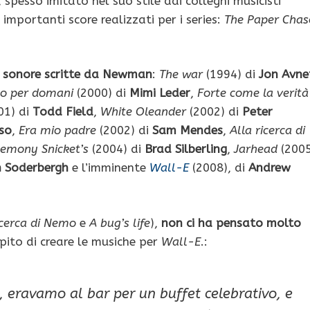
spesso imitato nel suo stile dai colleghi musicisti
; importanti score realizzati per i series:
The Paper Chas
e sonore scritte da Newman
:
The war
(1994) di
Jon Avne
o per domani
(2000) di
Mimi Leder
,
Forte come la verità
01) di
Todd Field
,
White Oleander
(2002) di
Peter
uso
,
Era mio padre
(2002) di
Sam Mendes
,
Alla ricerca di
emony Snicket’s
(2004) di
Brad Silberling
,
Jarhead
(2005
n Soderbergh
e l’imminente
Wall-E
(2008), di
Andrew
icerca di Nemo
e
A bug’s life
),
non ci ha pensato molto
mpito di creare le musiche per
Wall-E
.:
, eravamo al bar per un buffet celebrativo, e