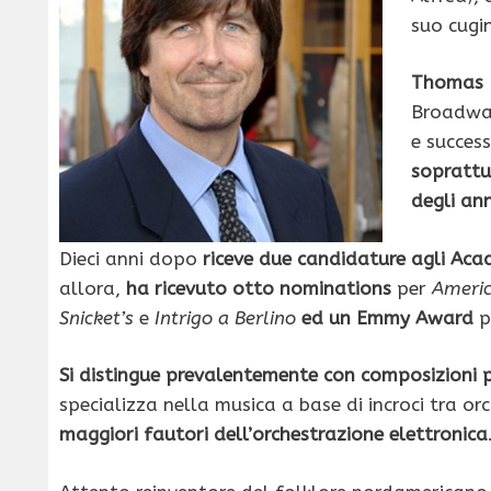
suo cugi
Thomas
Broadway,
e success
soprattu
degli an
Dieci anni dopo
riceve due candidature agli A
allora,
ha ricevuto otto nominations
per
Ameri
Snicket’s
e
Intrigo a Berlino
ed un Emmy Award
p
Si distingue prevalentemente con composizioni
specializza nella musica a base di incroci tra or
maggiori fautori dell’orchestrazione elettronica