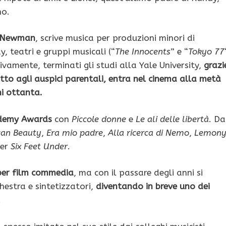
no.
 Newman
, scrive musica per produzioni minori di
 teatri e gruppi musicali (“
The Innocents
” e “
Tokyo 77
ivamente, terminati gli studi alla Yale University,
grazi
tto agli auspici parentali, entra nel cinema alla metà
ni ottanta.
cademy Awards
con
Piccole donne
e
Le ali delle libertà
. Da
can Beauty
,
Era mio padre
,
Alla ricerca di Nemo
,
Lemon
er
Six Feet Under
.
 per film commedia
, ma con il passare degli anni si
chestra e sintetizzatori,
diventando in breve uno dei
.