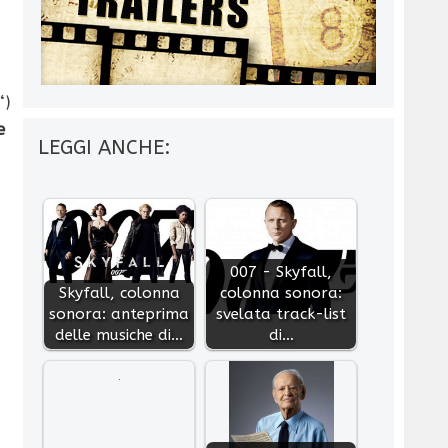
“)
e
LEGGI ANCHE:
y
007 - Skyfall,
Skyfall, colonna
colonna sonora:
sonora: anteprima
svelata track-list
delle musiche di…
di…