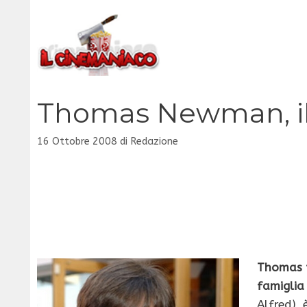
Vai
al
contenuto
Thomas Newman, il
16 Ottobre 2008
di
Redazione
Thomas p
famigli
Alfred), 