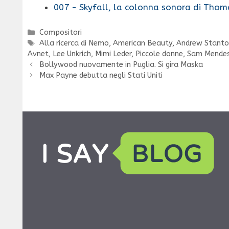
007 - Skyfall, la colonna sonora di Th
Categorie
Compositori
Tag
Alla ricerca di Nemo
,
American Beauty
,
Andrew Stant
Avnet
,
Lee Unkrich
,
Mimi Leder
,
Piccole donne
,
Sam Mende
Bollywood nuovamente in Puglia. Si gira Maska
Max Payne debutta negli Stati Uniti