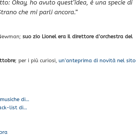
tto: Okay, ho avuto quest’idea, è una specie di
 Strano che mi parli ancora
.”
 Newman;
suo zio Lionel era il direttore d’orchestra del
ottobre
; per i più curiosi,
un’anteprima di novità nel sito
 musiche di…
ack-list di…
nora