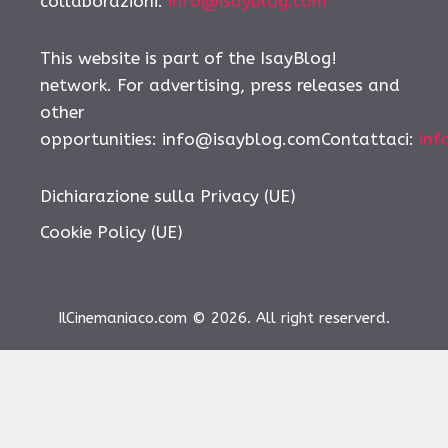
collaborazioni:
info@isayblog.com
This website is part of the IsayBlog!
network. For advertising, press releases and
other
opportunities: info@isayblog.comContattaci:
inf
Dichiarazione sulla Privacy (UE)
Cookie Policy (UE)
IlCinemaniaco.com © 2026. All right reserverd.