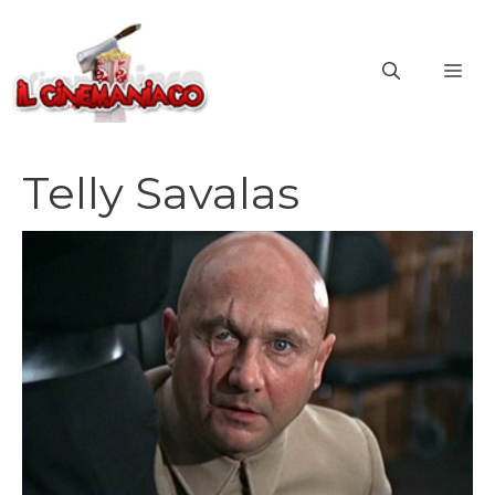
Vai
al
ME
contenuto
Telly Savalas