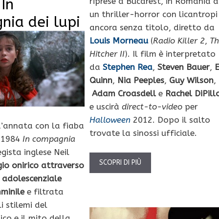
 In
riprese a Bucarest, in Romania d
un thriller-horror con licantropi
ia dei lupi
ancora senza titolo, diretto da
Louis Morneau
(
Radio Killer 2
,
Th
Hitcher II
). Il film è interpretato
da
Stephen Rea
,
Steven Bauer
,
Quinn
,
Nia Peeples
,
Guy Wilson
,
Adam Croasdell
e
Rachel DiPill
e uscirà
direct-to-video
per
Halloween
2012. Dopo il salto
’annata con la fiaba
trovate la sinossi ufficiale.
 1984
In compagnia
egista inglese Neil
SCOPRI DI PIÙ
gio onirico attraverso
à adolescenziale
mminile
e filtrata
i stilemi del
co e il mito della