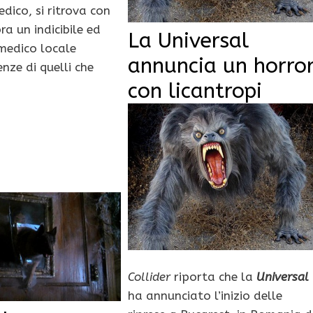
dico, si ritrova con
a un indicibile ed
La Universal
 medico locale
annuncia un horro
enze di quelli che
con licantropi
Collider
riporta che la
Universal
ha annunciato l’inizio delle