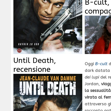
B-cult,
compagn
Until Death,
Oggi
B-cult
d
recensione
dark datata
dei lupi
del r
Jordan,
viag
la sessualit
virata al fe
attraverso gl
racconto goti