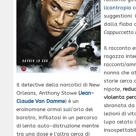
licantropia
c
suggestioni 
dalla fiaba d
Cappuccetto
Il racconto 
ragazza inte
racconti/am
nonna che at
storie cerca 
Il detective della narcotici di New
nipote,
reduc
Orleans, Anthony Stowe
(
Jean-
violenta perd
Claude Van Damme
) è un
sbranata da 
eroinomane ormai sull’orlo del
lezioni di vi
baratro, infilatosi in un percorso
lupo celato i
di lenta auto-distruzione mentre
insospettabil
tra una dose e l’altra cerca di