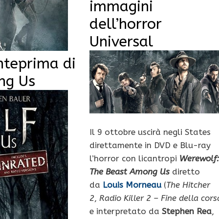
immagini
dell’horror
Universal
nteprima di
ng Us
Il 9 ottobre uscirà negli States
direttamente in DVD e Blu-ray
l’horror con licantropi
Werewolf:
The Beast Among Us
diretto
da
Louis Morneau
(
The Hitcher
2
,
Radio Killer 2 – Fine della cors
e interpretato da
Stephen Rea
,