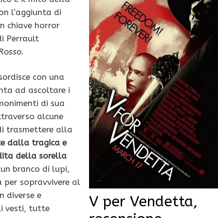
on l’aggiunta di
in chiave horror
i Perrault
 Rosso
.
esordisce con una
nta ad ascoltare i
monimenti di sua
traverso alcune
di trasmettere alla
e dalla tragica e
ita della sorella
un branco di lupi,
ta per sopravvivere al
n diverse e
V per Vendetta,
i vesti, tutte