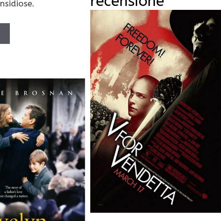
recensione
nsidiose.
Ù