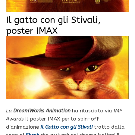
Il gatto con gli Stivali,
poster IMAX
La
DreamWorks Animation
ha rilasciato via
IMP
Awards
il poster IMAX per lo spin-off
d’animazione
Il Gatto con gli Stivali
tratto dalla
saga di
Shrek
che arriverà nei cinema italiani il