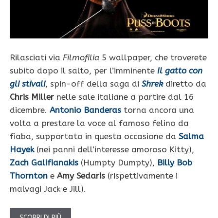
Rilasciati via
Filmofilia
5 wallpaper, che troverete
subito dopo il salto, per l’imminente
Il gatto con
gli stivali
, spin-off della saga di
Shrek
diretto da
Chris Miller
nelle sale italiane a partire dal 16
dicembre.
Antonio Banderas
torna ancora una
volta a prestare la voce al famoso felino da
fiaba, supportato in questa occasione da
Salma
Hayek
(nei panni dell’interesse amoroso Kitty),
Zach Galifianakis
(Humpty Dumpty),
Billy Bob
Thornton
e
Amy Sedaris
(rispettivamente i
malvagi Jack e Jill).
SCOPRI DI PIÙ