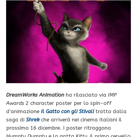
DreamWorks Animation
ha rilasciato via
IMP
Awards
2 character poster per lo spin-off
d’animazione
Il Gatto con gli Stivali
tratto dalla
saga di
Shrek
che arriverà nei cinema italiani il
prossimo 16 dicembre. I poster ritraggono
Humpty Dumpty
e la gatta
Kitty,
il primo cervello