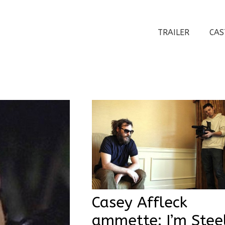
TRAILER
CAS
Casey Affleck
ammette: I’m Stee