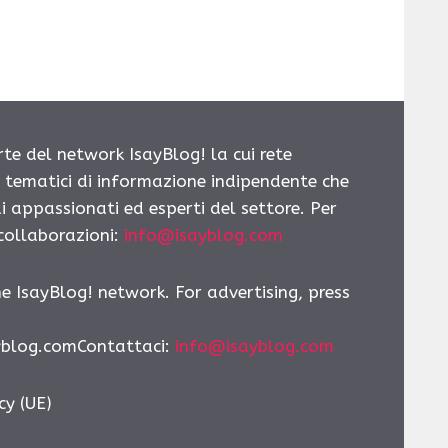
rte del network IsayBlog! la cui rete
i tematici di informazione indipendente che
i appassionati ed esperti del settore. Per
 collaborazioni:
info@isayblog.com
he IsayBlog! network. For advertising, press
yblog.comContattaci:
info@isayblog.com
cy (UE)