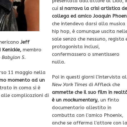
presentata dall’attore al Lido, i
cui
si narrava la crisi artistica de
collega ed amico Joaquin Phoen
che intendeva darsi alla musica
hip hop, è comunque uscita nell
sale senza che nessuno, regista 
 americano
Jeff
protagonista inclusi,
 Kenickie,
membro
confermassero o smentissero
e
Babylon 5
.
nulla.
orso 11 maggio nella
Poi in questi giorni l’intervista al
primo momento ad un
New York Times
di Affleck che
trato in coma si è
ammette che il suo film in realt
alle complicazioni di
è un
mockumentary
, un finto
documentario allestito in
combutta con l’amico Phoenix,
anche se afferma l’attore con l