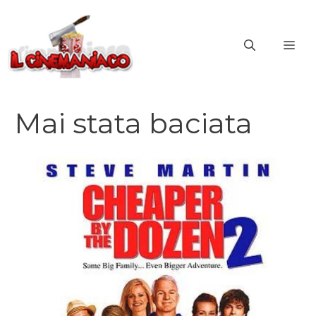
Vai
al
ME
contenuto
Mai stata baciata