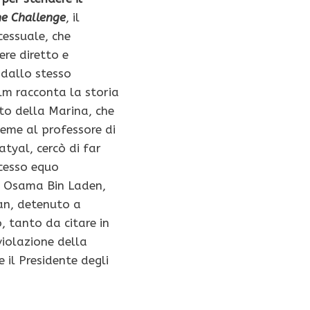
he Challenge
, il
essuale, che
ere diretto e
 dallo stesso
ilm racconta la storia
to della Marina, che
ieme al professore di
atyal, cercò di far
cesso equo
di Osama Bin Laden,
n, detenuto a
tanto da citare in
violazione della
e il Presidente degli