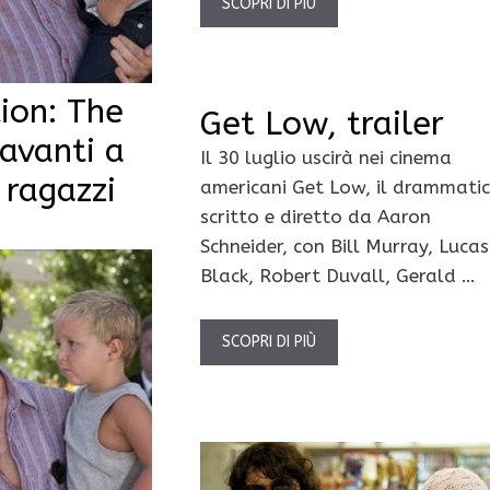
SCOPRI DI PIÙ
ion: The
Get Low, trailer
davanti a
Il 30 luglio uscirà nei cinema
 ragazzi
americani Get Low, il drammati
scritto e diretto da Aaron
Schneider, con Bill Murray, Lucas
Black, Robert Duvall, Gerald …
SCOPRI DI PIÙ