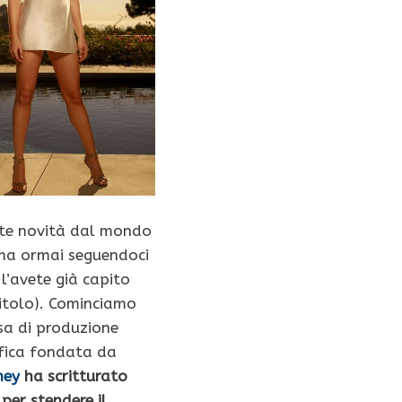
nte novità dal mondo
ma ormai seguendoci
, l’avete già capito
titolo). Cominciamo
asa di produzione
fica fondata da
ney
ha scritturato
per stendere il