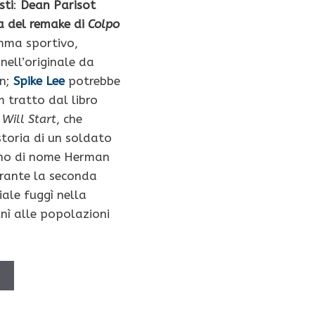
sti
:
Dean Parisot
ta del remake di
Colpo
amma sportivo,
nell’originale da
n;
Spike Lee
potrebbe
lm tratto dal libro
Will Start
, che
storia di un soldato
no di nome Herman
urante la seconda
ale fuggì nella
unì alle popolazioni
Ù