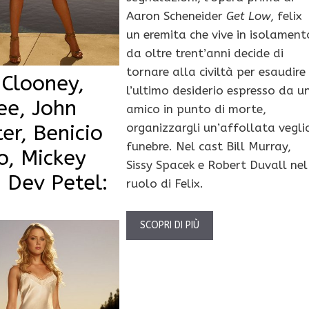
Aaron Scheneider
Get Low
, felix
un eremita che vive in isolament
da oltre trent’anni decide di
tornare alla civiltà per esaudire
 Clooney,
l’ultimo desiderio espresso da u
ee, John
amico in punto di morte,
er, Benicio
organizzargli un’affollata vegli
funebre. Nel cast Bill Murray,
o, Mickey
Sissy Spacek e Robert Duvall nel
 Dev Petel:
ruolo di Felix.
SCOPRI DI PIÙ