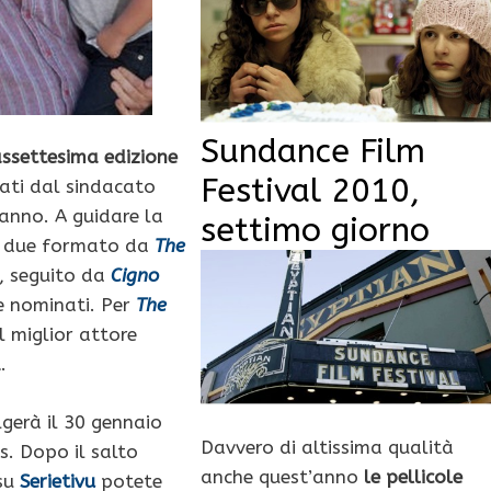
Sundance Film
assettesima edizione
Festival 2010,
nati dal sindacato
’anno. A guidare la
settimo giorno
il due formato da
The
, seguito da
Cigno
e nominati. Per
The
il miglior attore
.
lgerà il 30 gennaio
Davvero di altissima qualità
s. Dopo il salto
anche quest’anno
le pellicole
 su
Serietivu
potete