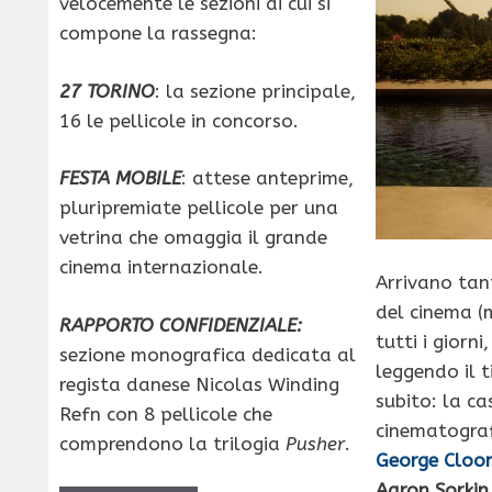
velocemente le sezioni
di cui si
compone la rassegna:
27 TORINO
: la sezione principale,
16 le pellicole in concorso.
FESTA MOBILE
: attese anteprime,
pluripremiate pellicole per una
vetrina che omaggia il grande
cinema internazionale.
Arrivano ta
del cinema (
RAPPORTO CONFIDENZIALE:
tutti i giorni
sezione monografica dedicata al
leggendo il 
regista danese Nicolas Winding
subito: la c
Refn con 8 pellicole che
cinematogra
comprendono la trilogia
Pusher
.
George Cloo
Aaron Sorkin 