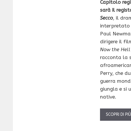
Capitolo regi
sarà il regis
Secco
, il dr
interpretato 
Paul Newma
dirigere il fi
Now the Hell 
racconta la 
afroamerica
Perry, che d
guerra mondi
giungla e si 
native.
SCOPRI DI PI