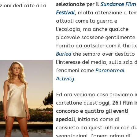
selezionate per il
Sundance Film
zioni dedicate alla
Festival
,
molta attenzione a tem
attuali come la guerra e
l’ecologia, ma anche qualche
piacevole scossone gentilmente
fornito da outsider com il thrill
Buried
che sembra aver destato
l’interesse dei media, sulla scia d
fenomeni come
Paranormal
Activity
.
Ed ora vediamo cosa troviamo i
cartellone quest’oggi,
26 i film i
concorso e quattro gli eventi
speciali
, iniziamo come di
consueto da questi ultimi con d
segnalazioni, l’opera prima di