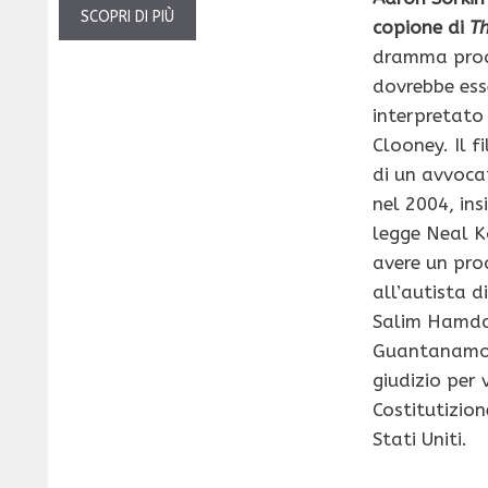
SCOPRI DI PIÙ
copione di
T
dramma proc
dovrebbe ess
interpretato
Clooney. Il f
di un avvoca
nel 2004, ins
legge Neal K
avere un pro
all’autista 
Salim Hamda
Guantanamo, 
giudizio per 
Costitutizion
Stati Uniti.