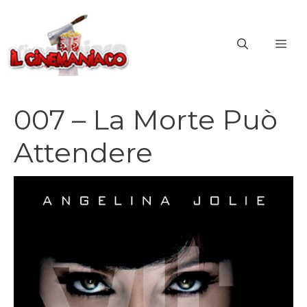
Vai
al
ME
contenuto
007 – La Morte Può
Attendere