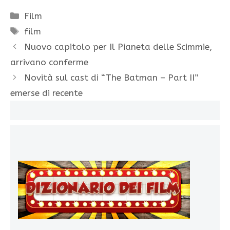
Categorie
Film
Tag
film
Nuovo capitolo per Il Pianeta delle Scimmie,
arrivano conferme
Novità sul cast di “The Batman – Part II”
emerse di recente