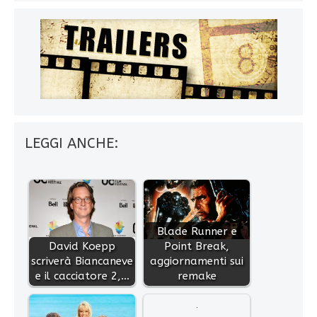
LEGGI ANCHE:
Blade Runner e
David Koepp
Point Break,
scriverà Biancaneve
aggiornamenti sui
e il cacciatore 2,…
remake