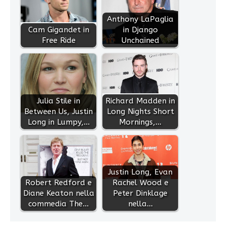
Anthony LaPaglia
Cam Gigandet in
in Django
Free Ride
Unchained
Julia Stile in
Richard Madden in
Between Us, Justin
Long Nights Short
Long in Lumpy,…
Mornings,…
Justin Long, Evan
Robert Redford e
Rachel Wood e
Diane Keaton nella
Peter Dinklage
commedia The…
nella…