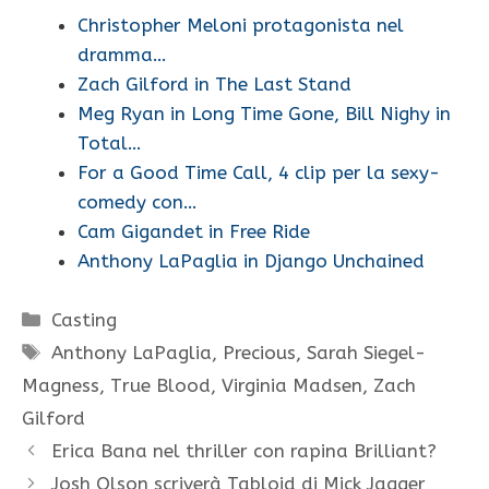
Christopher Meloni protagonista nel
dramma…
Zach Gilford in The Last Stand
Meg Ryan in Long Time Gone, Bill Nighy in
Total…
For a Good Time Call, 4 clip per la sexy-
comedy con…
Cam Gigandet in Free Ride
Anthony LaPaglia in Django Unchained
Categorie
Casting
Tag
Anthony LaPaglia
,
Precious
,
Sarah Siegel-
Magness
,
True Blood
,
Virginia Madsen
,
Zach
Gilford
Erica Bana nel thriller con rapina Brilliant?
Josh Olson scriverà Tabloid di Mick Jagger