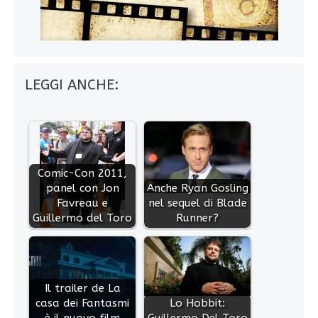
LEGGI ANCHE:
Comic-Con 2011,
panel con Jon
Anche Ryan Gosling
Favreau e
nel sequel di Blade
Guillermo del Toro
Runner?
Il trailer de La
casa dei Fantasmi
Lo Hobbit:
è il nuovo film
Guillermo Del Toro