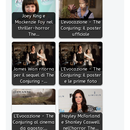
Joey King e
Mackenzie Foy nel
L'evocazione - The
thriller-horror
Conjuring: il poster
The…
ufficiale
James Wan ritorna
L'Evocazione - The
per il sequel di The
Conjuring: il poster
Conjuring -…
e le prime foto
L'Evocazione - The
Hayley McFarland
Conjuring al cinema
e Shanley Caswell
da agosto:…
nell'horror The…