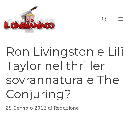
Vai
al
ME
contenuto
Ron Livingston e Lili
Taylor nel thriller
sovrannaturale The
Conjuring?
25 Gennaio 2012
di
Redazione