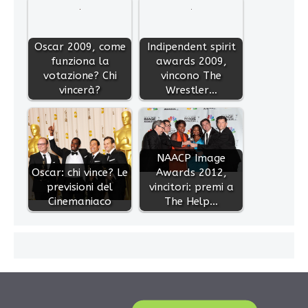
Oscar 2009, come
Indipendent spirit
funziona la
awards 2009,
votazione? Chi
vincono The
vincerà?
Wrestler…
NAACP Image
Oscar: chi vince? Le
Awards 2012,
previsioni del
vincitori: premi a
Cinemaniaco
The Help…